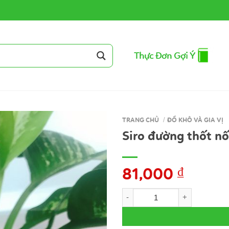
Thực Đơn Gợi Ý
TRANG CHỦ
/
ĐỒ KHÔ VÀ GIA VỊ
Siro đường thốt nố
81,000
₫
Siro đường thốt nốt số lượng