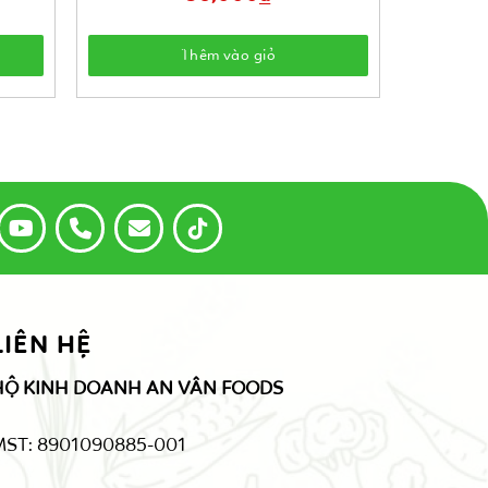
Thêm vào giỏ
LIÊN HỆ
HỘ KINH DOANH AN VÂN FOODS
MST: 8901090885-001