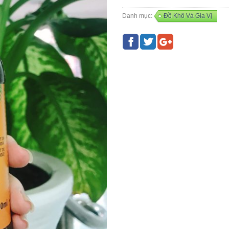
Danh mục:
Đồ Khô Và Gia Vị