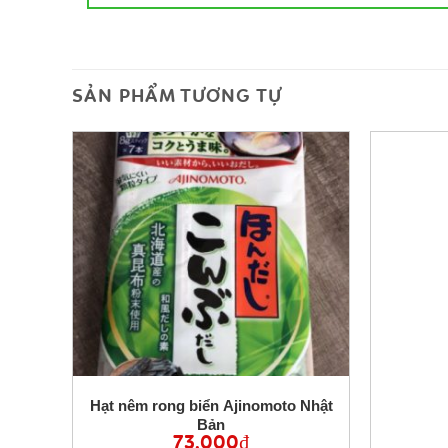
SẢN PHẨM TƯƠNG TỰ
)
Hạt nêm rong biển Ajinomoto Nhật
Bản
73,000
₫