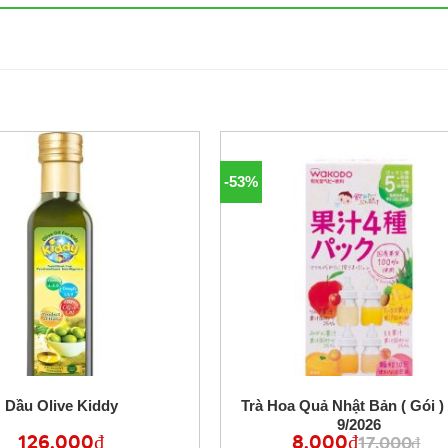
-53%
Dầu Olive Kiddy
Trà Hoa Quả Nhật Bản ( Gói )
9/2026
126,000
₫
8,000
₫
Giá
Giá
17,000
₫