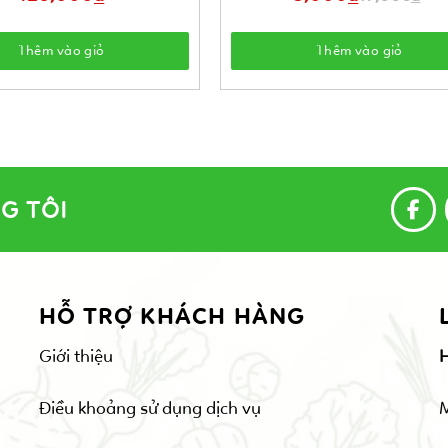
gốc
hiện
là:
tại
17,000 ₫.
là:
8,000 ₫.
Thêm vào giỏ
Thêm vào giỏ
G TÔI
HỖ TRỢ KHÁCH HÀNG
Giới thiệu
Điều khoảng sử dụng dịch vụ