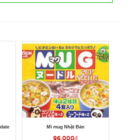
 date
Mì mug Nhật Bản
96,000
₫