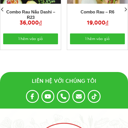
Combo Rau Nấu Dashi –
Combo Rau – R6
R23
36,000
₫
19,000
₫
Thêm vào giỏ
Thêm vào giỏ
LIÊN HỆ VỚI CHÚNG TÔI