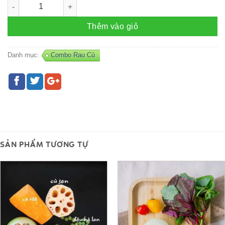
Combo Rau – R54 số lượng
Thêm vào giỏ
Danh mục:
Combo Rau Củ
SẢN PHẨM TƯƠNG TỰ