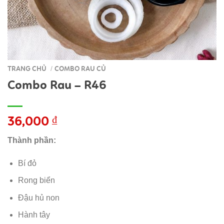
TRANG CHỦ
COMBO RAU CỦ
/
Combo Rau – R46
36,000
₫
Thành phần:
Bí đỏ
Rong biển
Đậu hủ non
Hành tây