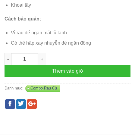
Khoai tây
Cách bảo quản:
Vỉ rau để ngăn mát tủ lạnh
Có thể hấp xay nhuyễn để ngăn đông
Combo Rau – R46 số lượng
Thêm vào giỏ
Danh mục:
Combo Rau Củ