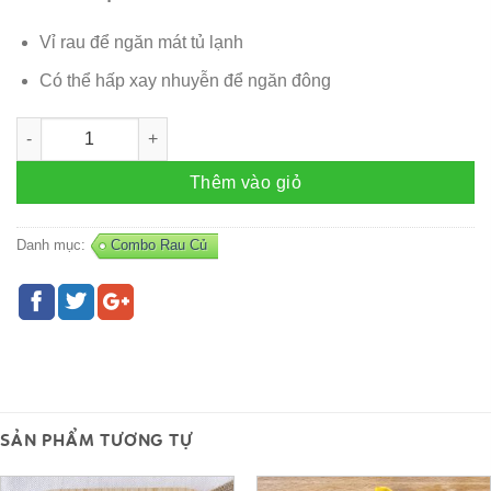
Vỉ rau để ngăn mát tủ lạnh
Có thể hấp xay nhuyễn để ngăn đông
Combo Rau – R39 số lượng
Thêm vào giỏ
Danh mục:
Combo Rau Củ
SẢN PHẨM TƯƠNG TỰ