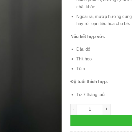
chất khác.
Ngoài ra, mướp hương cũng đư
hay rối loạn tiêu hóa cho bé.
Nấu kết hợp với:
Đậu đỏ
Thịt heo
Tôm
Độ tuổi thích hợp:
Từ 7 tháng tuổi
Mướp hương (nguyên trái) số