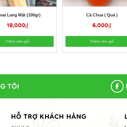
oai Lang Mật (100gr)
Cà Chua ( Quả )
19,000
₫
6,000
₫
Thêm vào giỏ
Thêm vào giỏ
G TÔI
HỖ TRỢ KHÁCH HÀNG