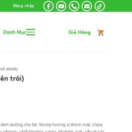
Đăng nhập
Danh Mục
Giỏ Hàng
HỎ (50GR)
n trái)
ị dinh dưỡng cho bé. Mướp hương vị thơm mát, chứa
; vitamin, chất khoáng, canxi, photpho, kali, sắt và các