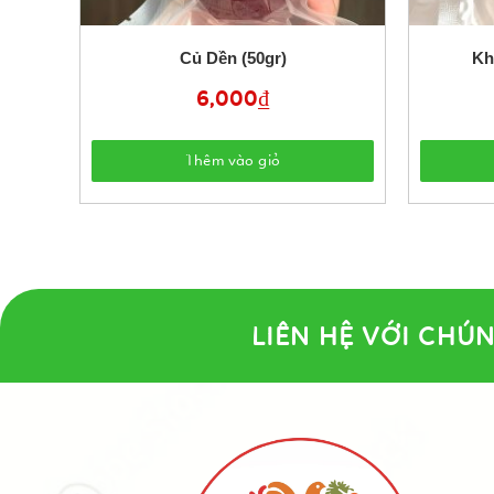
Củ Dền (50gr)
Kh
6,000
₫
Thêm vào giỏ
LIÊN HỆ VỚI CHÚN