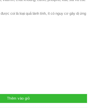
ợc coi là loại quả lành tính, ít có nguy cơ gây dị ứng
 lượng
Thêm vào giỏ