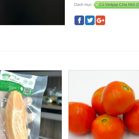
Danh mục:
Củ Vietgap Chia Nhỏ (