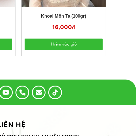
Khoai Môn Ta (100gr)
16,000
₫
Thêm vào giỏ
LIÊN HỆ