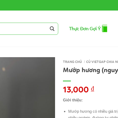
Thực Đơn Gợi Ý
TRANG CHỦ
/
CỦ VIETGAP CHIA N
Mướp hương (nguyê
13,000
₫
Giới thiệu:
Mướp hương có nhiều giá tr
nhiều protein, đường tự nhiên