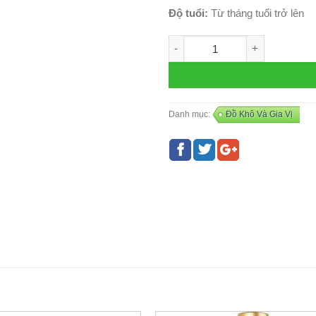
Độ tuổi:
Từ tháng tuổi trở lên
Mì soba Nhật Bản (200gr) số 
Danh mục:
Đồ Khô Và Gia Vị