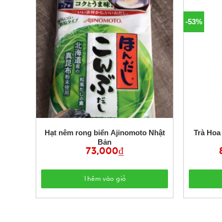
-53%
 Bản
Hạt nêm rong biển Ajinomoto Nhật
Trà Hoa
Bản
73,000
₫
Thêm vào giỏ