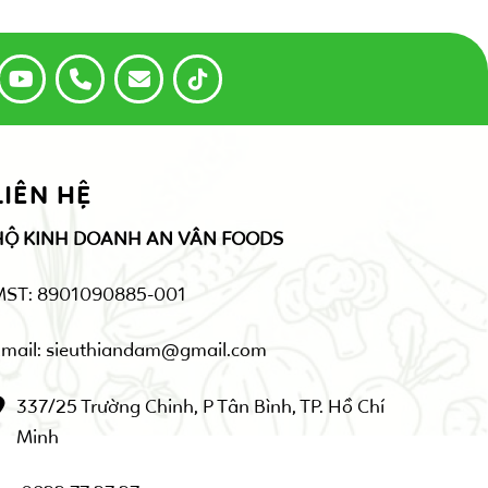
LIÊN HỆ
HỘ KINH DOANH AN VÂN FOODS
MST: 8901090885-001
mail: sieuthiandam@gmail.com
337/25 Trường Chinh, P Tân Bình, TP. Hồ Chí
Minh