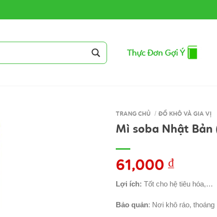
Thực Đơn Gợi Ý
TRANG CHỦ
/
ĐỒ KHÔ VÀ GIA VỊ
Mì soba Nhật Bản 
61,000
₫
Lợi ích:
Tốt cho hệ tiêu hóa,…
Bảo quản
: Nơi khô ráo, thoáng