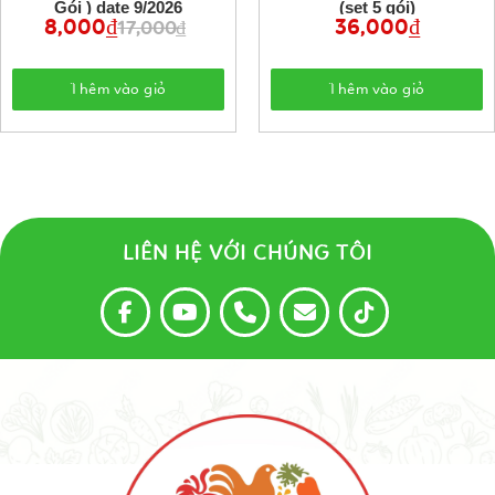
Gói ) date 9/2026
(set 5 gói)
8,000
₫
Giá
Giá
36,000
₫
17,000
₫
gốc
hiện
là:
tại
17,000 ₫.
là:
8,000 ₫.
Thêm vào giỏ
Thêm vào giỏ
LIÊN HỆ VỚI CHÚNG TÔI