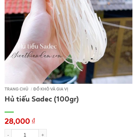
TRANG CHỦ
ĐỒ KHÔ VÀ GIA VỊ
/
Hủ tiếu Sadec (100gr)
28,000
₫
Hủ tiếu Sadec (100gr) số lượng