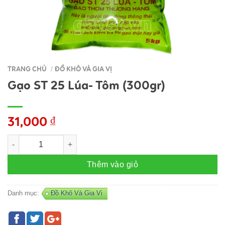
TRANG CHỦ
ĐỒ KHÔ VÀ GIA VỊ
/
Gạo ST 25 Lúa- Tôm (300gr)
31,000
₫
Gạo ST 25 Lúa- Tôm (300gr) số lượng
Thêm vào giỏ
Danh mục:
Đồ Khô Và Gia Vị