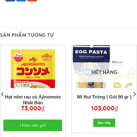
SẢN PHẨM TƯƠNG TỰ
HẾT HÀNG
Hạt nêm rau củ Ajinomoto
Mì Nui Trứng ( Gói 90 gr )
Nhật Bản
73,000
₫
103,000
₫
Đọc tiêp
Thêm vào giỏ