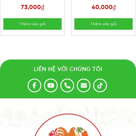
73,000
₫
40,000
₫
Thêm vào giỏ
Thêm vào giỏ
LIÊN HỆ VỚI CHÚNG TÔI