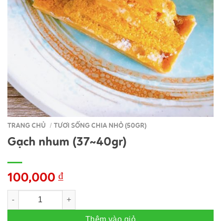
TRANG CHỦ
TƯƠI SỐNG CHIA NHỎ (50GR)
/
Gạch nhum (37~40gr)
100,000
₫
Gạch nhum (37~40gr) số lượng
Thêm vào giỏ