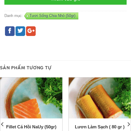
Danh mục:
Tươi Sống Chia Nhỏ (50gr)
SẢN PHẨM TƯƠNG TỰ
Fillet Cá Hồi NaUy (50gr)
Lươn Làm Sạch ( 80 gr )