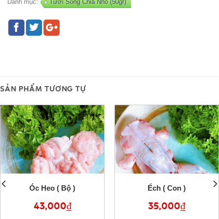
Danh mục:
Tươi Sống Chia Nhỏ (50gr)
SẢN PHẨM TƯƠNG TỰ
Óc Heo ( Bộ )
Ếch ( Con )
43,000
₫
35,000
₫