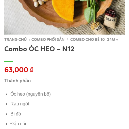
TRANG CHỦ
COMBO PHỐI SẴN
COMBO CHO BÉ 10- 24M +
/
/
Combo ÓC HEO – N12
63,000
₫
Thành phần:
Óc heo (nguyên bộ)
Rau ngót
Bí đỏ
Đậu cúc