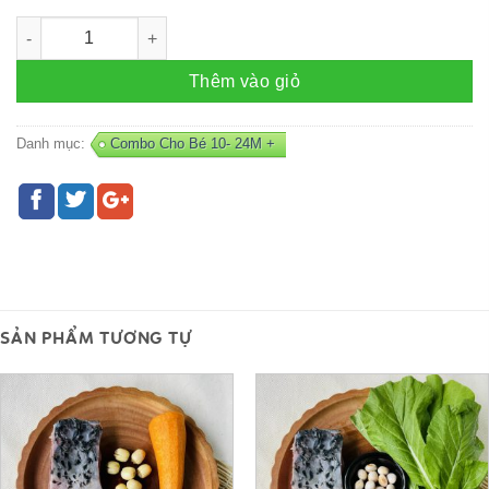
Combo ÓC HEO - N12 số lượng
Thêm vào giỏ
Danh mục:
Combo Cho Bé 10- 24M +
SẢN PHẨM TƯƠNG TỰ