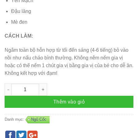
Yến Mạch
Đậu lăng
Mè đen
CÁCH LÀM:
Ngâm toàn bộ hỗn hợp từ tối đến sáng (4-6 tiếng) bỏ vào
nồi như nấu cháo bình thường. Không nêm nếm gia vị
hoặc có thể nếm 1 chút gia vị bằng gia vị của bé cho dễ ăn.
Không kết hợp với đạm!
Cháo thảo mộc 07 (gói khoảng 75gr 1 lần nấu) số lượng
Thêm vào giỏ
Danh mục:
Ngũ Cốc