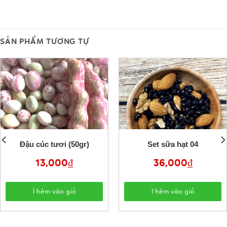
SẢN PHẨM TƯƠNG TỰ
Đậu cúc tươi (50gr)
Set sữa hạt 04
13,000
₫
36,000
₫
Thêm vào giỏ
Thêm vào giỏ