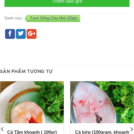
Thêm vào giỏ
Danh mục:
Tươi Sống Chia Nhỏ (50gr)
SẢN PHẨM TƯƠNG TỰ
Cá Tầm khoanh ( 100gr)
Cá bớp (100gram, khoanh