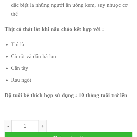
đặc biệt là những người ăn uống kém, suy nhược cơ
thể
Thịt cá thát lát khi nấu cháo kết hợp với :
Thì là
Cà rốt và đậu hà lan
Cần tây
Rau ngót
Độ tuổi bé thích hợp sử dụng : 10 tháng tuổi trở lên
Cá thát lát nạo sẵn (50gr) số lượng