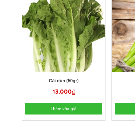
)
Cải dún (50gr)
13,000
₫
Thêm vào giỏ