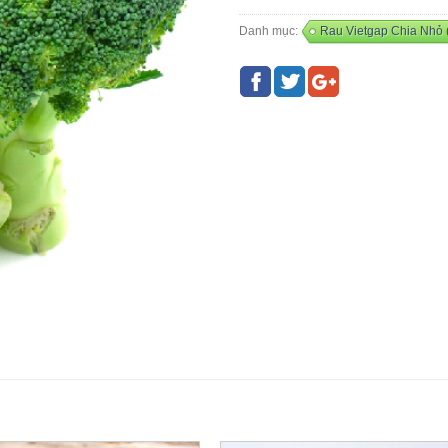
Danh mục:
Rau Vietgap Chia Nhỏ 