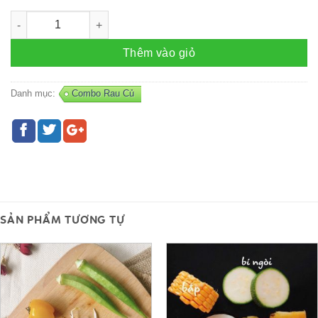
Combo Rau – R60 số lượng
Thêm vào giỏ
Danh mục:
Combo Rau Củ
SẢN PHẨM TƯƠNG TỰ